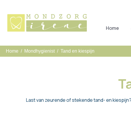
Home
Home
Mondhygienist
Tand en kiespijn
Ta
Last van zeurende of stekende tand- en kiespijn?