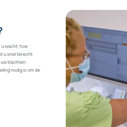
?
r u wacht, hoe
t u snel terecht
r uw klachten,
eling nodig is om de