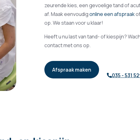
zeurende kies, een gevoelige tand of acute
af. Maak eenvoudig
online een afspraak
o
op. We staan voor u klaar!
Heeft u nu last van tand- of kiespijn? Wa
contact met ons op.
Afspraak maken
035 - 531 52