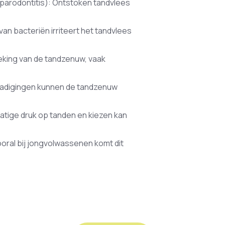
f parodontitis): Ontstoken tandvlees
van bacteriën irriteert het tandvlees
teking van de tandzenuw, vaak
digingen kunnen de tandzenuw
tige druk op tanden en kiezen kan
ooral bij jongvolwassenen komt dit