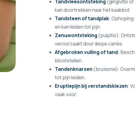
Tandvleesontsteking
(gingivitis o
kan doortrekken naar het kaakbot.
Tandsteen of tandplak
: Ophoping 
en kan leiden tot pijn.
Zenuwontsteking
(pulpitis): Onts
veroorzaakt door diepe cariës.
Afgebroken vulling of tand
:
Bescha
blootstellen.
Tandenknarsen
(bruxisme): Overma
tot pijn leiden.
Eruptiepijn bij verstandskiezen
: V
vaak voor.