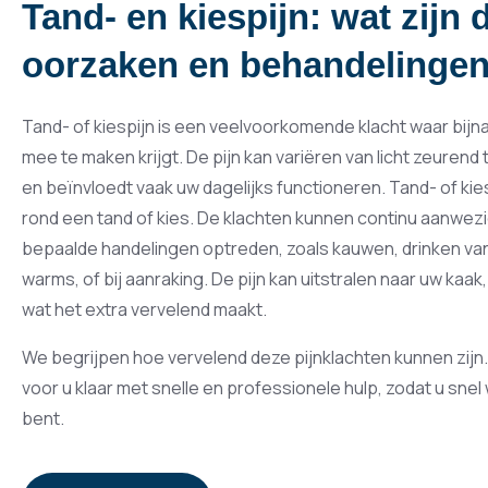
Tand- en kiespijn: wat zijn 
oorzaken en behandelinge
Tand- of kiespijn is een veelvoorkomende klacht waar bij
mee te maken krijgt. De pijn kan variëren van licht zeurend
en beïnvloedt vaak uw dagelijks functioneren. Tand- of kiespi
rond een tand of kies. De klachten kunnen continu aanwezig z
bepaalde handelingen optreden, zoals kauwen, drinken van
warms, of bij aanraking. De pijn kan uitstralen naar uw kaak,
wat het extra vervelend maakt.
We begrijpen hoe vervelend deze pijnklachten kunnen zij
voor u klaar met snelle en professionele hulp, zodat u snel
bent.