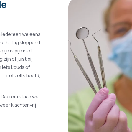
de
n
na iedereen weleens
 tot heftig kloppend
jn is pijn in of
ijn of juist bij
 iets kouds of
 oor of zelfs hoofd,
n. Daarom staan we
 weer klachtenvrij