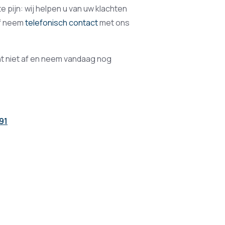
 pijn: wij helpen u van uw klachten
f neem
telefonisch contact
met ons
cht niet af en neem vandaag nog
91