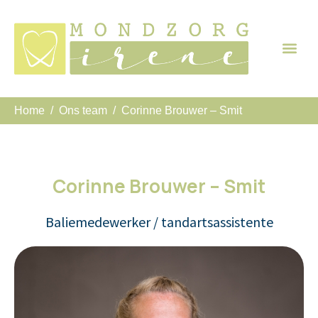
Home
Ons team
Corinne Brouwer – Smit
Corinne Brouwer – Smit
Baliemedewerker / tandartsassistente